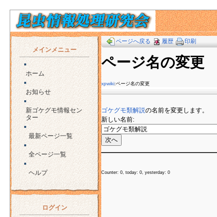
ページへ戻る
履歴
印刷
メインメニュー
ページ名の変更
ホーム
xpwiki
:ページ名の変更
お知らせ
新ゴケグモ情報セン
ゴケグモ類解説
の名前を変更します。
ター
新しい名前:
最新ページ一覧
全ページ一覧
ヘルプ
Counter: 0, today: 0, yesterday: 0
ログイン