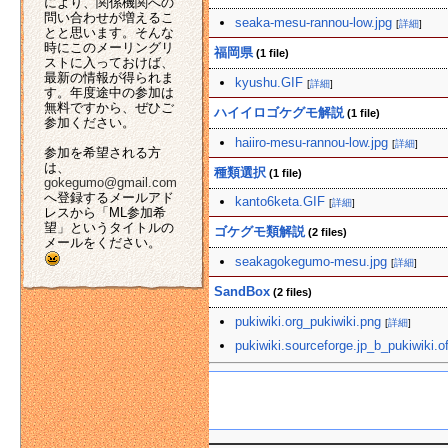
により、関係機関への
問い合わせが増えるこ
seaka-mesu-rannou-low.jpg
[
詳細
]
とと思います。そんな
時にこのメーリングリ
福岡県
(1 file)
ストに入っておけば、
最新の情報が得られま
kyushu.GIF
[
詳細
]
す。年度途中の参加は
無料ですから、ぜひご
ハイイロゴケグモ解説
(1 file)
参加ください。
haiiro-mesu-rannou-low.jpg
[
詳細
]
参加を希望される方
は、
種類選択
(1 file)
gokegumo@gmail.com
へ登録するメールアド
kanto6keta.GIF
[
詳細
]
レスから「ML参加希
望」というタイトルの
ゴケグモ類解説
(2 files)
メールをください。
seakagokegumo-mesu.jpg
[
詳細
]
SandBox
(2 files)
pukiwiki.org_pukiwiki.png
[
詳細
]
pukiwiki.sourceforge.jp_b_pukiwiki.of