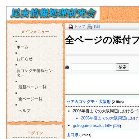
トップ
印刷
メインメニュー
全ページの添付
ホーム
お知らせ
新ゴケグモ情報セン
ター
最新ページ一覧
全ページ一覧
セアカゴケグモ・大阪府
(2 files)
ヘルプ
2005年夏までの大阪周辺におけるゴ
2005年夏までの大阪周辺におけるゴケ
gokegumo-osaka.GIF
[
詳細
]
ログイン
山口県
(3 files)