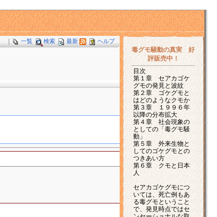
|
一覧
検索
最新
ヘルプ
毒グモ騒動の真実 好
評販売中！
目次
第１章 セアカゴケ
グモの発見と波紋
第２章 ゴケグモと
はどのようなクモか
第３章 １９９６年
以降の分布拡大
第４章 社会現象の
としての「毒グモ騒
動」
第５章 外来生物と
してのゴケグモとの
つきあい方
第６章 クモと日本
人
セアカゴケグモにつ
いては、死亡例もあ
る毒グモということ
で、発見時点ではセ
ンセーショナルな取