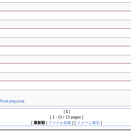
ficial.png
[
詳細
]
|
1
|
[ 1 - 13 / 13 pages ]
[
最新順
|
ファイル名順
] [
イメージ表示
]