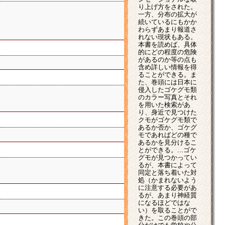
り上げ方をされた。
一方、分布の拡大が
続いているにもかか
わらずあまり報道さ
れない現状もある。
本書を読めば、具体
的にどの程度の危険
があるのか等の点も
含め詳しい情報を得
ることができる。ま
た、巻頭には日本に
侵入したゴケグモ類
のカラー写真とそれ
を用いた検索があ
り、身近で見つけた
クモがゴケグモ類で
あるか否か、ゴケグ
モであればどの種で
あるかを見分けるこ
とができる。...ゴケ
グモが見つかってい
るが、本書によって
同定と落ち着いた対
処（かまれないよう
に注意する必要があ
るが、あまり神経質
になるほどではな
い）を取ることがで
きた。この巻頭の部