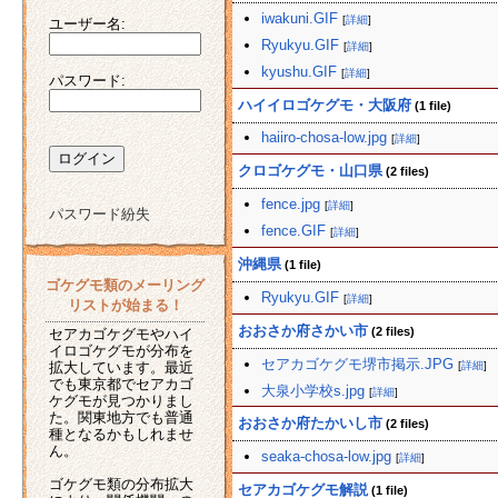
iwakuni.GIF
[
詳細
]
ユーザー名:
Ryukyu.GIF
[
詳細
]
kyushu.GIF
[
詳細
]
パスワード:
ハイイロゴケグモ・大阪府
(1 file)
haiiro-chosa-low.jpg
[
詳細
]
クロゴケグモ・山口県
(2 files)
fence.jpg
[
詳細
]
パスワード紛失
fence.GIF
[
詳細
]
沖縄県
(1 file)
ゴケグモ類のメーリング
Ryukyu.GIF
[
詳細
]
リストが始まる！
おおさか府さかい市
(2 files)
セアカゴケグモやハイ
イロゴケグモが分布を
セアカゴケグモ堺市掲示.JPG
[
詳細
]
拡大しています。最近
でも東京都でセアカゴ
大泉小学校s.jpg
[
詳細
]
ケグモが見つかりまし
た。関東地方でも普通
おおさか府たかいし市
(2 files)
種となるかもしれませ
ん。
seaka-chosa-low.jpg
[
詳細
]
ゴケグモ類の分布拡大
セアカゴケグモ解説
(1 file)