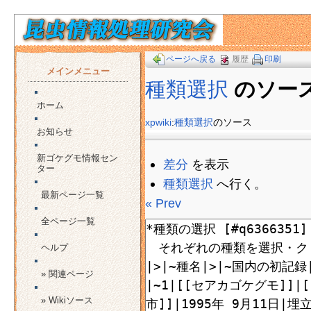
ページへ戻る
履歴
印刷
メインメニュー
種類選択
のソー
ホーム
xpwiki
:
種類選択
のソース
お知らせ
新ゴケグモ情報セン
差分
を表示
ター
種類選択
へ行く。
最新ページ一覧
« Prev
全ページ一覧
ヘルプ
» 関連ページ
» Wikiソース