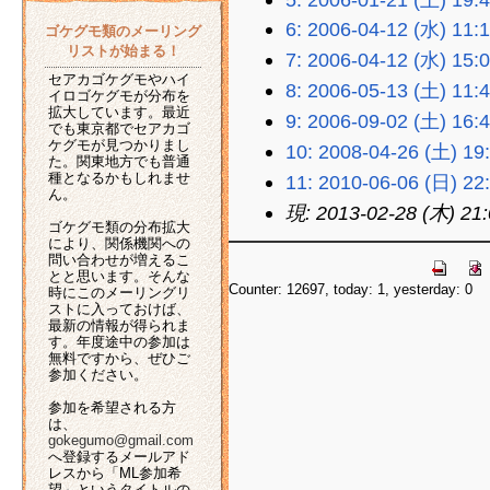
6: 2006-04-12 (水) 11:
ゴケグモ類のメーリング
リストが始まる！
7: 2006-04-12 (水) 15:
セアカゴケグモやハイ
8: 2006-05-13 (土) 11:
イロゴケグモが分布を
拡大しています。最近
9: 2006-09-02 (土) 16:
でも東京都でセアカゴ
ケグモが見つかりまし
10: 2008-04-26 (土) 19
た。関東地方でも普通
種となるかもしれませ
11: 2010-06-06 (日) 22
ん。
現: 2013-02-28 (木) 21
ゴケグモ類の分布拡大
により、関係機関への
問い合わせが増えるこ
とと思います。そんな
Counter: 12697, today: 1, yesterday: 0
時にこのメーリングリ
ストに入っておけば、
最新の情報が得られま
す。年度途中の参加は
無料ですから、ぜひご
参加ください。
参加を希望される方
は、
gokegumo@gmail.com
へ登録するメールアド
レスから「ML参加希
望」というタイトルの