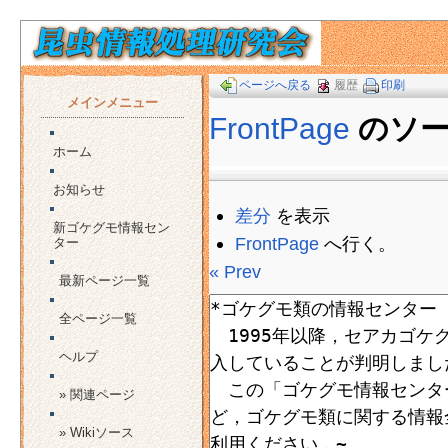
ページへ戻る
履歴
印刷
メインメニュー
FrontPage
のソ
ホーム
お知らせ
差分
を表示
新ゴケグモ情報セン
FrontPage
へ行く。
ター
« Prev
最新ページ一覧
全ページ一覧
ヘルプ
» 関連ページ
» Wikiソース