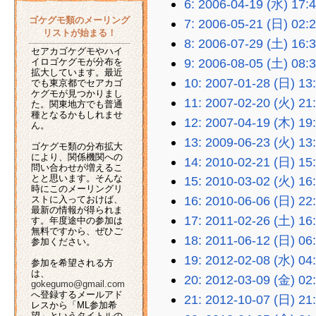
6: 2006-04-19 (水) 17:
ゴケグモ類のメーリング
7: 2006-05-21 (日) 02:
リストが始まる！
8: 2006-07-29 (土) 16:
セアカゴケグモやハイ
9: 2006-08-05 (土) 08:
イロゴケグモが分布を
拡大しています。最近
10: 2007-01-28 (日) 13
でも東京都でセアカゴ
ケグモが見つかりまし
11: 2007-02-20 (火) 21
た。関東地方でも普通
種となるかもしれませ
12: 2007-04-19 (木) 19
ん。
13: 2009-06-23 (火) 13
ゴケグモ類の分布拡大
により、関係機関への
14: 2010-02-21 (日) 15
問い合わせが増えるこ
とと思います。そんな
15: 2010-03-02 (火) 16
時にこのメーリングリ
16: 2010-06-06 (日) 22
ストに入っておけば、
最新の情報が得られま
17: 2011-02-26 (土) 16
す。年度途中の参加は
無料ですから、ぜひご
18: 2011-06-12 (日) 06
参加ください。
19: 2012-02-08 (水) 04
参加を希望される方
は、
20: 2012-03-09 (金) 02
gokegumo@gmail.com
へ登録するメールアド
21: 2012-10-07 (日) 21
レスから「ML参加希
望」というタイトルの