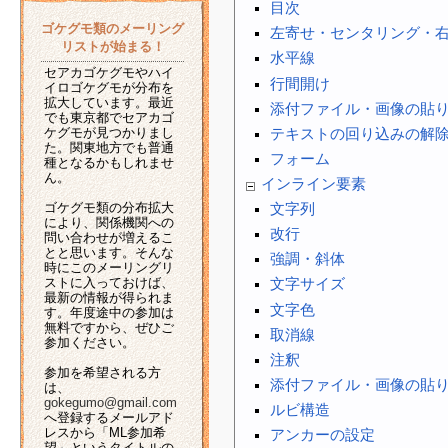
目次
ゴケグモ類のメーリング
左寄せ・センタリング・
リストが始まる！
水平線
セアカゴケグモやハイ
行間開け
イロゴケグモが分布を
拡大しています。最近
添付ファイル・画像の貼
でも東京都でセアカゴ
ケグモが見つかりまし
テキストの回り込みの解
た。関東地方でも普通
フォーム
種となるかもしれませ
ん。
インライン要素
ゴケグモ類の分布拡大
文字列
により、関係機関への
改行
問い合わせが増えるこ
とと思います。そんな
強調・斜体
時にこのメーリングリ
ストに入っておけば、
文字サイズ
最新の情報が得られま
文字色
す。年度途中の参加は
無料ですから、ぜひご
取消線
参加ください。
注釈
参加を希望される方
添付ファイル・画像の貼
は、
gokegumo@gmail.com
ルビ構造
へ登録するメールアド
レスから「ML参加希
アンカーの設定
望」というタイトルの