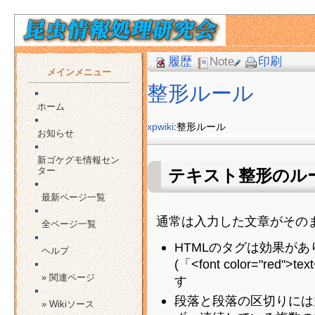
履歴
Note
印刷
メインメニュー
整形ルール
ホーム
xpwiki
:整形ルール
お知らせ
新ゴケグモ情報セン
ター
テキスト整形のル
最新ページ一覧
通常は入力した文章がその
全ページ一覧
HTMLのタグは効果が
ヘルプ
(「<font color="re
» 関連ページ
す
段落と段落の区切りには
» Wikiソース