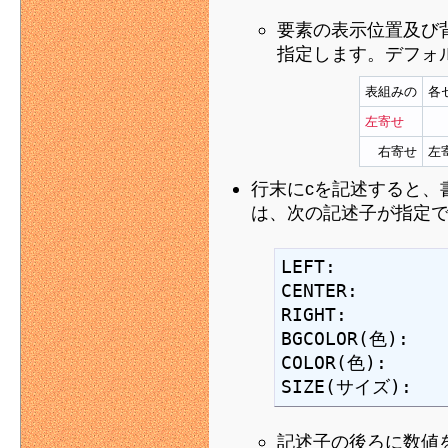
要素の表示位置及び背
指定します。デフォ
表組みの
各
左寄せ
右寄せ
左
行末にcを記述すると、
は、次の記述子が指定
LEFT:

CENTER:

RIGHT:

BGCOLOR(色):

COLOR(色):

SIZE(サイズ):
記述子の後ろに数値