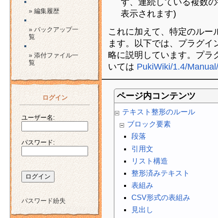
ず、連続している複数の
» 編集履歴
表示されます)
» バックアップ一
これに加えて、特定のルー
覧
ます。以下では、プラグイ
略に説明しています。プラ
» 添付ファイル一
覧
いては
PukiWiki​/1.4​/Manual​
ページ内コンテンツ
ログイン
テキスト整形のルール
ユーザー名:
ブロック要素
段落
パスワード:
引用文
リスト構造
整形済みテキスト
表組み
CSV形式の表組み
パスワード紛失
見出し