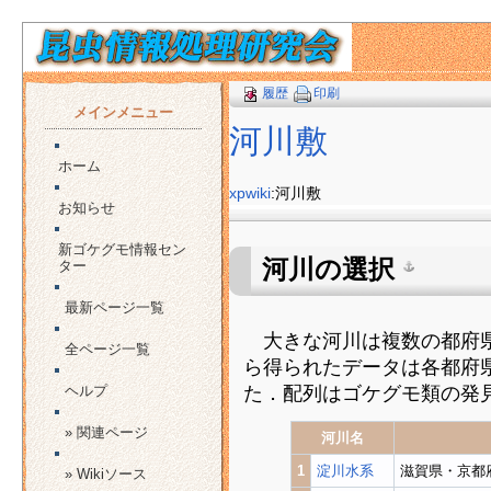
履歴
印刷
メインメニュー
河川敷
ホーム
xpwiki
:河川敷
お知らせ
新ゴケグモ情報セン
河川の選択
ター
最新ページ一覧
大きな河川は複数の都府県
全ページ一覧
ら得られたデータは各都府
た．配列はゴケグモ類の発
ヘルプ
» 関連ページ
河川名
1
淀川水系
滋賀県・京都
» Wikiソース