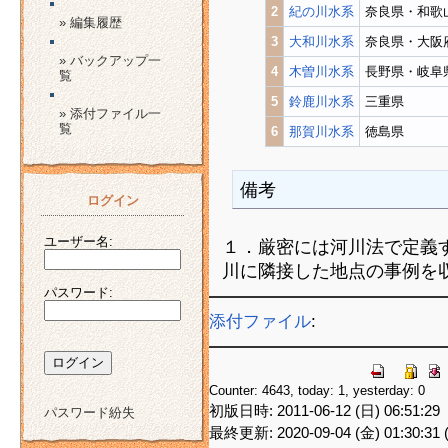
2
紀の川水系
奈良県・和歌
» 編集履歴
3
大和川水系
奈良県・大阪
» バックアップ一
4
木曽川水系
長野県・岐阜
覧
5
鈴鹿川水系
三重県
» 添付ファイル一
覧
6
那賀川水系
徳島県
備考
ログイン
ユーザー名:
１．厳密には河川法で定義
川に隣接した地点の事例を
パスワード:
添付ファイル
:
Counter: 4643, today: 1, yesterday: 0
初版日時: 2011-06-12 (日) 06:51:29
パスワード紛失
最終更新: 2020-09-04 (金) 01:30:31 (J