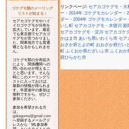
リンクページ:
セアカゴケグモ・大
ゴケグモ類のメーリング
ー・2014年
ゴケグモカレンダー・20
リストが始まる！
ダー・2004年
ゴケグモカレンダー・
セアカゴケグモやハイ
イロゴケグモが分布を
いし町
セアカゴケグモ・木曽川
新
拡大しています。最近
セアカゴケグモ・淀川
セアカゴケ
でも東京都でセアカゴ
ケグモが見つかりまし
かはま市
あいち県いわくら市
セア
た。関東地方でも普通
おさか府とよの町
おおさか府だい
種となるかもしれませ
町
ふくおか県だざいふ市
ふくおか
ん。
府ひらかた市
ゴケグモ類の分布拡大
により、関係機関への
問い合わせが増えるこ
とと思います。そんな
時にこのメーリングリ
ストに入っておけば、
最新の情報が得られま
す。年度途中の参加は
無料ですから、ぜひご
参加ください。
参加を希望される方
は、
gokegumo@gmail.com
へ登録するメールアド
レスから「ML参加希
望」というタイトルの