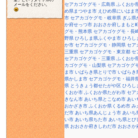
セアカゴケグモ・広島県
ふくおか
メールをください。
め県まつやま市
えひめ県にいはま
市
セアカゴケグモ・岐阜県
ぎふ県
か府せっつ市
おおさか府しまもと
グモ・熊本県
セアカゴケグモ・長
野県
ひろしま県ふくやま市
ひろし
か市
セアカゴケグモ・静岡県
セア
三重県
セアカゴケグモ・東京都
セ
セアカゴケグモ・三重県
ふくおか
カゴケグモ・山梨県
セアカゴケグ
ま市
いばらき県とりで市
いばらき
県かしま市
セアカゴケグモ・福井
県
とうきょう都せたがや区
ひろし
くおか市
ふくおか県たがわ市
セア
きなん市
あいち県とこなめ市
あい
おかざき市
ふくおか県くるめ市
み
だ市
あいち県あんじょう市
あいち
い市
あいち県ちた市
あいち県とび
県
おおさか府きしわだ市
おおさか