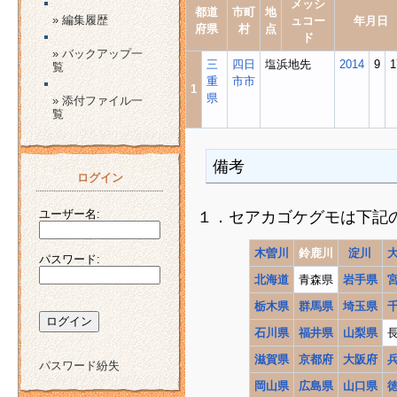
メッシ
都道
市町
地
» 編集履歴
ュコー
年月日
府県
村
点
ド
» バックアップ一
三
四日
塩浜地先
2014
9
1
覧
重
市市
1
県
» 添付ファイル一
覧
備考
ログイン
ユーザー名:
１．セアカゴケグモは下記
木曽川
鈴鹿川
淀川
パスワード:
北海道
青森県
岩手県
栃木県
群馬県
埼玉県
石川県
福井県
山梨県
滋賀県
京都府
大阪府
パスワード紛失
岡山県
広島県
山口県