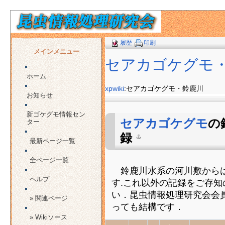
履歴
印刷
メインメニュー
セアカゴケグモ
ホーム
xpwiki
:セアカゴケグモ・鈴鹿川
お知らせ
新ゴケグモ情報セン
セアカゴケグモ
の
ター
録
最新ページ一覧
全ページ一覧
鈴鹿川水系の河川敷からは
ヘルプ
す.これ以外の記録をご存知
い．昆虫情報処理研究会会
» 関連ページ
っても結構です．
» Wikiソース