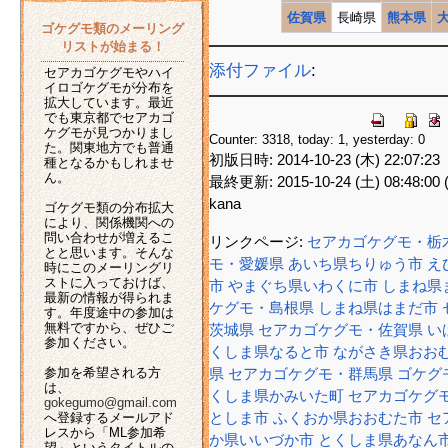
佐賀県
長崎県
熊本県
ゴケグモ類のメーリング
リストが始まる！
添付ファイル
:
セアカゴケグモやハイ
イロゴケグモが分布を
拡大しています。最近
でも東京都でセアカゴ
ケグモが見つかりまし
Counter: 3318, today: 1, yesterday: 0
た。関東地方でも普通
初版日時: 2014-10-23 (木) 22:07:23
種となるかもしれませ
ん。
最終更新: 2015-10-24 (土) 08:48:00 (
kana
ゴケグモ類の分布拡大
により、関係機関への
問い合わせが増えるこ
リンクページ:
セアカゴケグモ・栃
とと思います。そんな
モ・愛媛県
あいち県ちりゅう市
え
時にこのメーリングリ
ストに入っておけば、
市
やまぐち県いわくに市
しまね県
最新の情報が得られま
ケグモ・島根県
しまね県はまだ市
す。年度途中の参加は
無料ですから、ぜひご
茨城県
セアカゴケグモ・佐賀県
い
参加ください。
くしま県なると市
ながさき県おお
参加を希望される方
県
セアカゴケグモ・群馬県
ゴケグ
は、
くしま県かみいた町
セアカゴケグ
gokegumo@gmail.com
へ登録するメールアド
としま市
ふくおか県おおむた市
セ
レスから「ML参加希
か県いいづか市
とくしま県あなん
望」というタイトルの