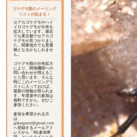
ゴケグモ類のメーリング
リストが始まる！
セアカゴケグモやハイ
イロゴケグモが分布を
拡大しています。最近
でも東京都でセアカゴ
ケグモが見つかりまし
た。関東地方でも普通
種となるかもしれませ
ん。
ゴケグモ類の分布拡大
により、関係機関への
問い合わせが増えるこ
とと思います。そんな
時にこのメーリングリ
ストに入っておけば、
最新の情報が得られま
す。年度途中の参加は
無料ですから、ぜひご
参加ください。
参加を希望される方
は、
gokegumo@gmail.com
へ登録するメールアド
レスから「ML参加希
望」というタイトルの