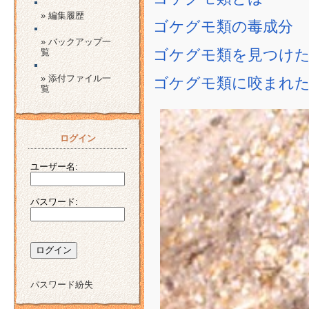
» 編集履歴
ゴケグモ類の毒成分
» バックアップ一
ゴケグモ類を見つけ
覧
» 添付ファイル一
ゴケグモ類に咬まれ
覧
ログイン
ユーザー名:
パスワード:
パスワード紛失