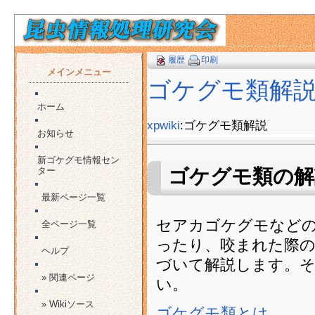
履歴
印刷
メインメニュー
ゴケグモ類解
ホーム
xpwiki
:ゴケグモ類解説
お知らせ
新ゴケグモ情報セン
ター
ゴケグモ類の
最新ページ一覧
セアカゴケグモなどの
全ページ一覧
ったり、咬まれた際の
ヘルプ
づいて解説します。
» 関連ページ
い。
» Wikiソース
ゴケグモ類とは