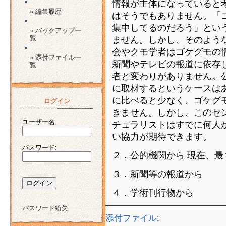
情報が主体になっていると
» 編集履歴
はそうでもありません。「
集中してるのだろう」とい
» バックアップ一
覧
ません。しかし、そのよう
会やクモ学者はゴケグモの
» 添付ファイル一
新聞やテレビの報道に依存
覧
者と変わりがありません。
に取材するというケースは
に比べると少なく、ゴケグ
ログイン
きません。しかし、このセ
ユーザー名:
チュラリストはすでに何人か
い協力が期待できます。
パスワード:
２．公的機関から 現在、
３．新聞等の報道から
４．学術刊行物から
パスワード紛失
添付ファイル
: