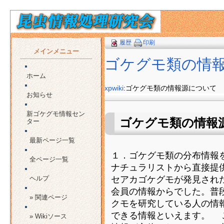
履歴
印刷
メインメニュー
ゴケグモ類の情
ホーム
xpwiki
:ゴケグモ類の情報源について
お知らせ
新ゴケグモ情報セン
ゴケグモ類の情
ター
最新ページ一覧
１．ゴケグモ類の分布情報
全ページ一覧
ナチュラリストから直接提供
セアカゴケグモが発見され
ヘルプ
会員の情報からでした。普
» 関連ページ
クモを研究している人の情
できる情報といえます。 
» Wikiソース