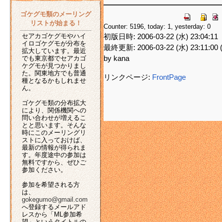
ゴケグモ類のメーリング
リストが始まる！
Counter: 5196, today: 1, yesterday: 0
セアカゴケグモやハイ
初版日時: 2006-03-22 (水) 23:04:11
イロゴケグモが分布を
最終更新: 2006-03-22 (水) 23:11:00 (
拡大しています。最近
でも東京都でセアカゴ
by kana
ケグモが見つかりまし
た。関東地方でも普通
リンクページ:
FrontPage
種となるかもしれませ
ん。
ゴケグモ類の分布拡大
により、関係機関への
問い合わせが増えるこ
とと思います。そんな
時にこのメーリングリ
ストに入っておけば、
最新の情報が得られま
す。年度途中の参加は
無料ですから、ぜひご
参加ください。
参加を希望される方
は、
gokegumo@gmail.com
へ登録するメールアド
レスから「ML参加希
望」というタイトルの