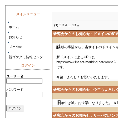
メインメニュー
(1)
2
3
4
...
13
»
ホーム
研究会からのお知らせ
ドメインの変
:
お知らせ
諸
般の事情から、当サイトのドメイン
Archive
新ドメインによるURLは、
https://www.insect-marking.net/xoops2/
新ゴケグモ情報セン
ター
です。
今後、よろしくお願いいたします。
ログイン
研究会からのお知らせ
今年もよろし
:
ユーザー名:
旧
年中は誠にお世話になりました。 今
パスワード:
研究会からのお知らせ
サーバのメン
: