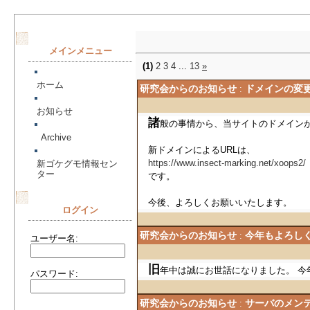
メインメニュー
(1)
2
3
4
...
13
»
ホーム
研究会からのお知らせ
ドメインの変
:
お知らせ
諸
般の事情から、当サイトのドメイン
Archive
新ドメインによるURLは、
https://www.insect-marking.net/xoops2/
新ゴケグモ情報セン
ター
です。
今後、よろしくお願いいたします。
ログイン
研究会からのお知らせ
今年もよろし
:
ユーザー名:
旧
年中は誠にお世話になりました。 今
パスワード: