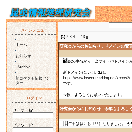
メインメニュー
(1)
2
3
4
...
13
»
ホーム
研究会からのお知らせ
ドメインの
:
お知らせ
諸
般の事情から、当サイトのドメイ
Archive
新ドメインによるURLは、
https://www.insect-marking.net/xoops
新ゴケグモ情報セン
ター
です。
今後、よろしくお願いいたします。
ログイン
研究会からのお知らせ
今年もよろ
:
ユーザー名:
旧
年中は誠にお世話になりました。
パスワード: